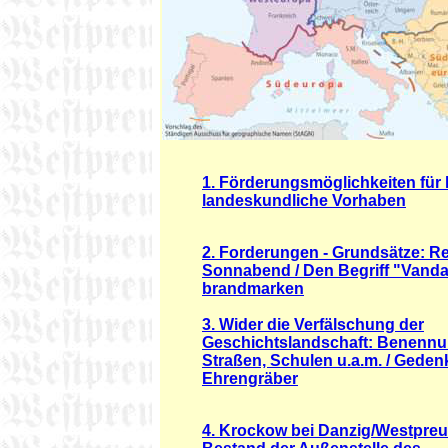
1. Förderungsmöglichkeiten für k
landeskundliche Vorhaben
2. Forderungen - Grundsätze: Re
Sonnabend / Den Begriff "Vand
brandmarken
3. Wider die Verfälschung der
Geschichtslandschaft: Benenn
Straßen, Schulen u.a.m. / Gedenk
Ehrengräber
4. Krockow bei Danzig/Westpre