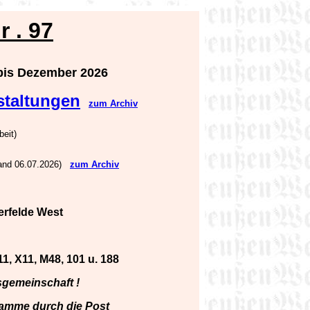
 r
.
97
bis Dezember 2026
staltungen
zum Archiv
beit)
and 06.07.2026)
zum Archiv
erfelde West
, X11, M48, 101 u. 188
sgemeinschaft !
ramme durch die Post