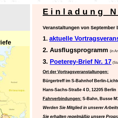
E i n l a d u n g N
Veranstaltungen von September 
aktuelle Vortragsveran
1.
efe
2.
Ausflugsprogramm
(in Ar
3.
Poeterey-Brief Nr. 17
(St
Ort der Vortragsveranstaltungen:
Bürgertreff im S-Bahnhof Berlin-Licht
Hans-Sachs-Straße 4 D, 12205 Berlin
Fahrverbindungen:
S-Bahn, Busse M11
Werden Sie Mitglied in unserer Arbeit
Sie erhalten regelmäßig unsere Prog