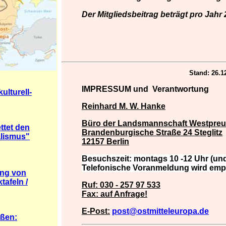
Der Mitgliedsbeitrag beträgt pro Jahr 
Stand: 26.1
IMPRESSUM und
Verantwortung
ulturell-
Reinhard M. W. Hanke
Büro der Landsmannschaft Westpreuße
ttet den
Brandenburgische Straße 24 Steglitz
alismus"
12157 Berlin
Besuchszeit: montags 10 -12 Uhr (un
Telefonische Voranmeldung wird emp
ung von
tafeln /
Ruf: 030 - 257 97 533
Fax: auf Anfrage!
E-Post:
post@ostmitteleuropa.de
ußen: